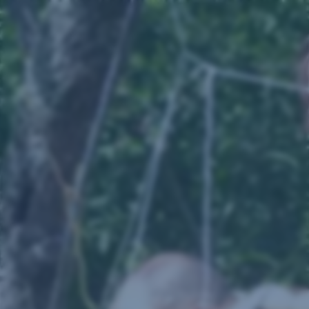
Preskočiť
navigáciu