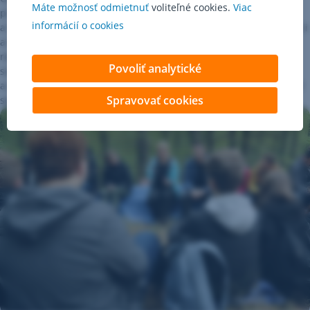
Máte možnosť odmietnuť
voliteľné cookies.
Viac
programu pre deti a žiakov materských, základných, stredných
informácií o cookies
a špeciálnych škôl
Zelená škola
.
Jeho cieľom je prispieť k prevencii
a riešeniu problémov životného prostredia a priniesť do škôl
reálne zmeny vo fungovaní aj výučbe. Vyškolení učitelia spolu
Povoliť analytické
so žiackymi tímami postupne znižujú uhlíkovú stopu na školách
a plnia ciele Zelenej školy: robiť, čo učíme, učiť inak a zmeny robiť
Spravovať cookies
spoločne.