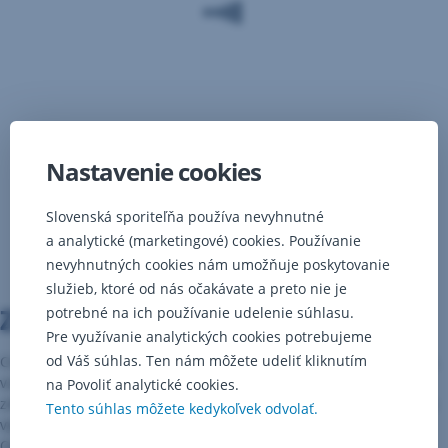
Nastavenie cookies
Slovenská sporiteľňa používa nevyhnutné
a analytické (marketingové) cookies. Používanie
nevyhnutných cookies nám umožňuje poskytovanie
služieb, ktoré od nás očakávate a preto nie je
Zelená škola
potrebné na ich používanie udelenie súhlasu.
Pre využívanie analytických cookies potrebujeme
od Váš súhlas. Ten nám môžete udeliť kliknutím
Centrum environmentálnej a etickej výchovy Živica je dobrovoľné,
vzdelávacie, neziskové, nepolitické a environmentálne občianske
na Povoliť analytické cookies.
združenie. Hlavným cieľom je environmentálna, etická a globálna
Tento súhlas môžete kedykoľvek odvolať.
výchova, vzdelávanie a osveta pre všetky vekové skupiny.
Od roku 2017 sme partnerom najväčšieho environmentálneho