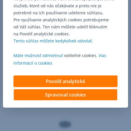
služieb, ktoré od nás očakávate a preto nie je
potrebné na ich používanie udelenie súhlasu.
Pre využívanie analytických cookies potrebujeme
od Váš súhlas. Ten nám môžete udeliť kliknutím
na Povoliť analytické cookies.
Tento súhlas môžete kedykoľvek odvolať.
Máte možnosť odmietnuť
voliteľné cookies.
Viac
informácií o cookies
Povoliť analytické
Spravovať cookies