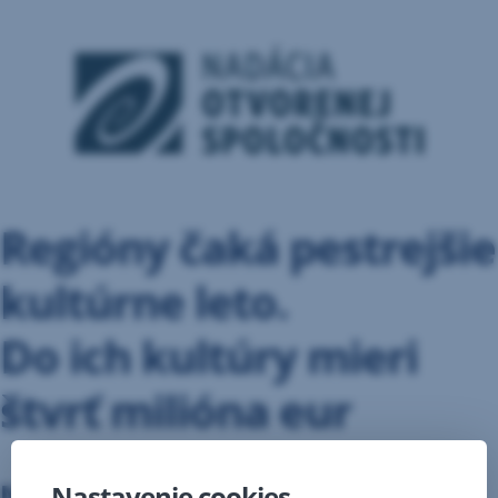
Regióny čaká pestrejšie
kultúrne leto.
Do ich kultúry mieri
štvrť milióna eur
Nadácia Slovenskej sporiteľne
Nastavenie cookies