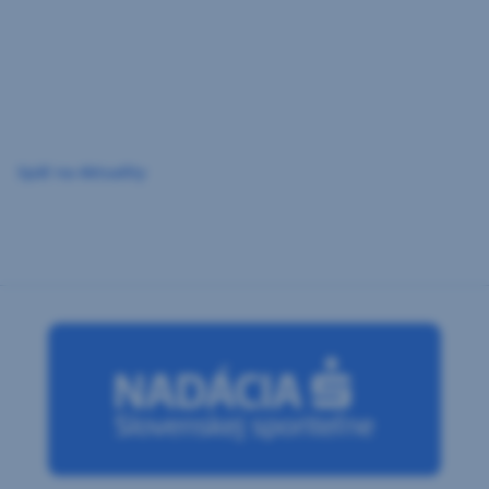
Preskočiť
navigáciu
Späť na Aktuality