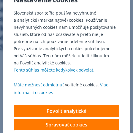
a Nadácia otvorenej spoločnosti
Slovenská sporiteľňa používa nevyhnutné
spúšťajú Fond pre regionálnu
a analytické (marketingové) cookies. Používanie
kultúru. Chcú, aby bola kultúra
nevyhnutných cookies nám umožňuje poskytovanie
služieb, ktoré od nás očakávate a preto nie je
dostupná v každom regióne
potrebné na ich používanie udelenie súhlasu.
Slovenska.
Pre využívanie analytických cookies potrebujeme
od Váš súhlas. Ten nám môžete udeliť kliknutím
na Povoliť analytické cookies.
Tento súhlas môžete kedykoľvek odvolať.
Kultúra
spája
ľudí,
Máte možnosť odmietnuť
voliteľné cookies.
Viac
vytvára
informácií o cookies
priestor
na stretnutia
a pomáha
Povoliť analytické
komunitám
rásť.
Spravovať cookies
Aby mohla