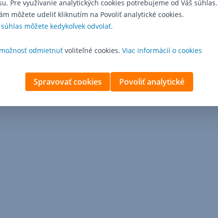
su. Pre využívanie analytických cookies potrebujeme od Váš súhlas.
ám môžete udeliť kliknutím na Povoliť analytické cookies.
 súhlas môžete kedykoľvek odvolať.
možnosť odmietnuť
voliteľné cookies.
Viac informácií o cookies
Spravovať cookies
Povoliť analytické