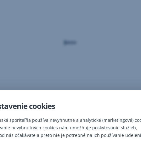
tavenie cookies
nská sporiteľňa používa nevyhnutné a analytické (marketingové) coo
vanie nevyhnutných cookies nám umožňuje poskytovanie služieb,
 od nás očakávate a preto nie je potrebné na ich používanie udelen