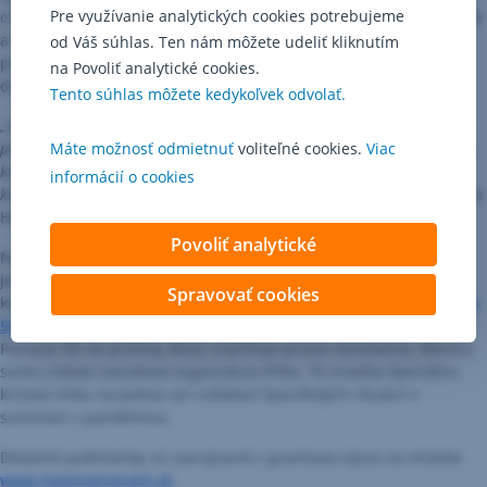
Pre využívanie analytických cookies potrebujeme
o ňu rovnocenne bojovať neziskové organizácie, ale aj školy, mestá
a obce. Projekt musí obsahovať konkrétne aktivity a inovatívne
od Váš súhlas. Ten nám môžete udeliť kliknutím
prvky. Mal by byť užitočný pre širšiu komunitu, prípadne zapojiť
na Povoliť analytické cookies.
dobrovoľníkov.
Tento súhlas môžete kedykoľvek odvolať.
„Úloha komunít je nesmierne dôležitá. Dnes viac, ako inokedy. V čase
Máte možnosť odmietnuť
voliteľné cookies.
Viac
pandémie, kedy je sociálny život značne limitovaný, má práve miestna
komunita moc zomknúť sa a pomáhať. Či už poskytnutím sociálneho
informácií o cookies
kontaktu alebo jednoduchou asistenciou pri nákupe,“
dodáva Barbara
Henterová.
Povoliť analytické
Nadácia najväčšej slovenskej banky ešte v apríli vyčlenila dar
jeden milión eur na pomoc v boji s pandémiou koronavírusu. Po
Spravovať cookies
konzultácii s vtedajším permanentným krízovým štábom
poskytla
500 tisíc eur Biomedicínskemu centru
Slovenskej akadémii vied.
Peniaze išli na prístroj, ktorý urýchľuje proces testovania. Menšiu
sumu získala nezisková organizácia IPčko. Tá zriadila špeciálnu
krízovú linku na pomoc pri zvládaní špecifických situácií v
súvislosti s pandémiou.
Detailné podmienky sú zverejnené v grantovej výzve na stránke
www.mamnatogrant.sk
.