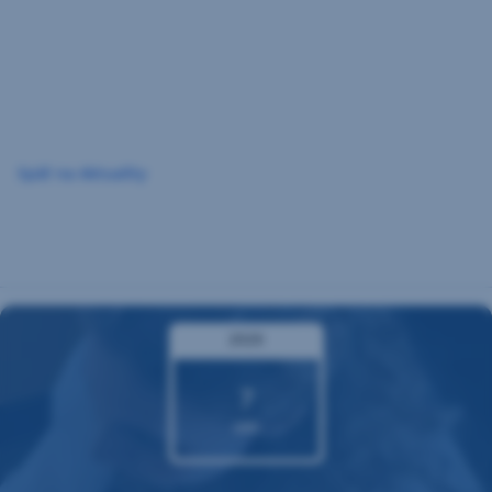
Preskočiť
navigáciu
Späť na Aktuality
2020
7
okt