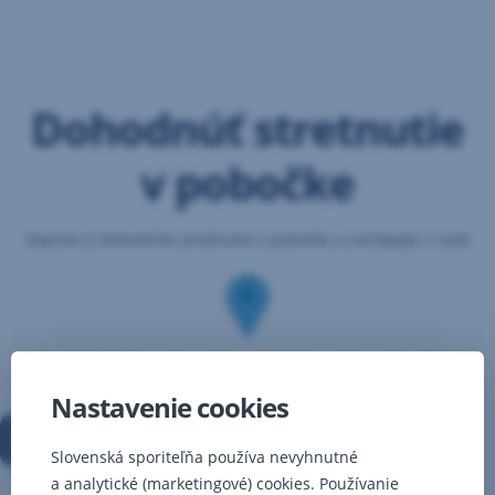
Preskočiť
navigáciu
Dohodnúť stretnutie
v pobočke
Vopred si dohodnite stretnutie v pobočke a nečakajte v rade
Vyhľadajte si vašu obľúbenú pobočku
Nastavenie cookies
1
/
3
Slovenská sporiteľňa používa nevyhnutné
a analytické (marketingové) cookies. Používanie