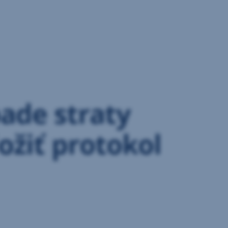
pade straty
ožiť protokol