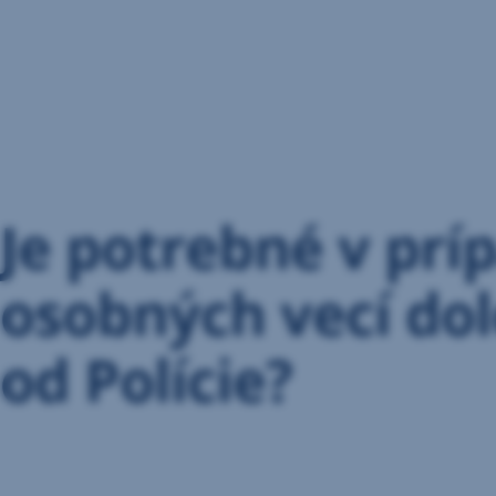
Preskočiť
navigáciu
Je potrebné v prí
osobných vecí dol
od Polície?
V