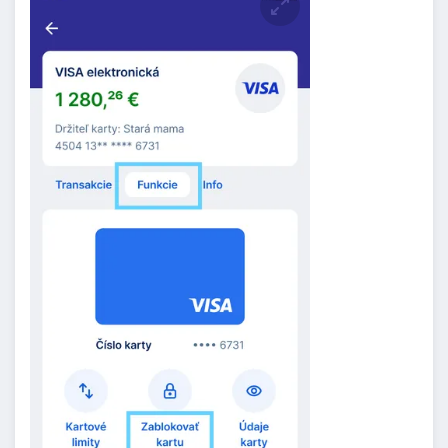
Zväčšiť obrázok