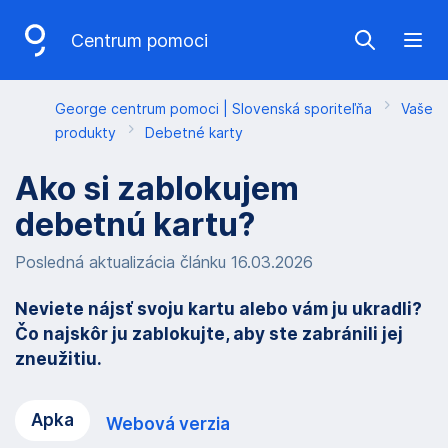
P
Centrum pomoci
Show sea
Ope
r
e
George centrum pomoci | Slovenská sporiteľňa
Vaše
s
produkty
Debetné karty
k
Ako si zablokujem
o
debetnú kartu?
č
i
Posledná aktualizácia článku 16.03.2026
ť
Neviete nájsť svoju kartu alebo vám ju ukradli?
n
Čo najskôr ju zablokujte, aby ste zabránili jej
a
zneužitiu.
v
Apka
Webová verzia
i