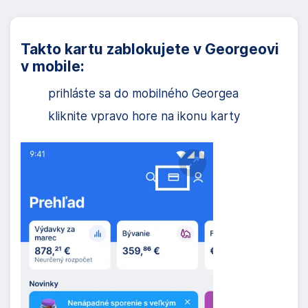
g
á
Takto kartu zablokujete v Georgeovi
c
v mobile:
i
prihláste sa do mobilného Georgea
u
kliknite vpravo hore na ikonu karty
Zväčšiť obrázok