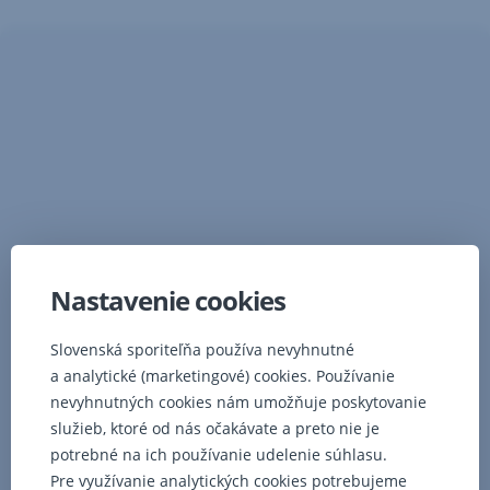
v
novej
Základom
záložke
úspešného
podnikania
je dobre
pripravený
biznis
plán
Nastavenie cookies
Pripravili sme
Slovenská sporiteľňa používa nevyhnutné
užitočnú
a analytické (marketingové) cookies. Používanie
šablónu,
nevyhnutných cookies nám umožňuje poskytovanie
ktorá vám
služieb, ktoré od nás očakávate a preto nie je
pomôže
dobre si
potrebné na ich používanie udelenie súhlasu.
premyslieť
Pre využívanie analytických cookies potrebujeme