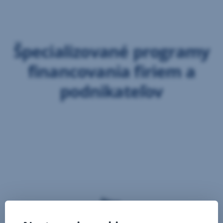
Preskočiť
navigáciu
Špecializované programy
financovania firiem a
podnikateľov