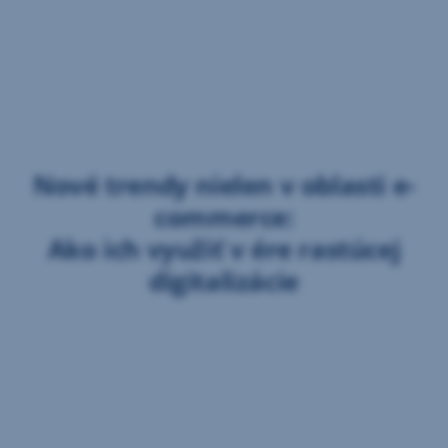
Nové trendy nielen v oblasti e-
commerce:
Ako ich využiť v ére rastúcej
digitalizácie